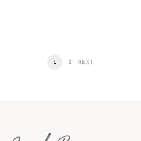
Learning Counsel Digital Transition
Discussion Event – Chicago
18 febrero, 2020
1,388 views
1
2
NEXT