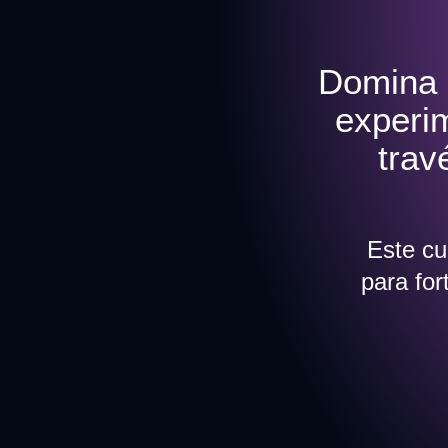
Domina e
experi
trav
Este cu
para for