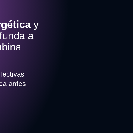
gética
y
funda a
mbina
fectivas
nca antes