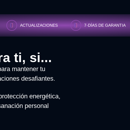
ACTUALIZACIONES
7-DÍAS DE GARANTIA
 ti, si...
para mantener tu
uaciones desafiantes.
rotección energética,
sanación personal