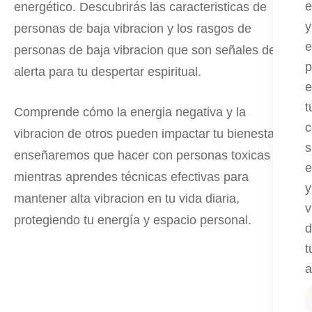
e
energético. Descubrirás las caracteristicas de
y
personas de baja vibracion y los rasgos de
e
personas de baja vibracion que son señales de
p
alerta para tu despertar espiritual.
e
t
Comprende cómo la energia negativa y la
c
vibracion de otros pueden impactar tu bienestar. Te
s
enseñaremos que hacer con personas toxicas
e
mientras aprendes técnicas efectivas para
y
mantener alta vibracion en tu vida diaria,
v
protegiendo tu energía y espacio personal.
d
t
a