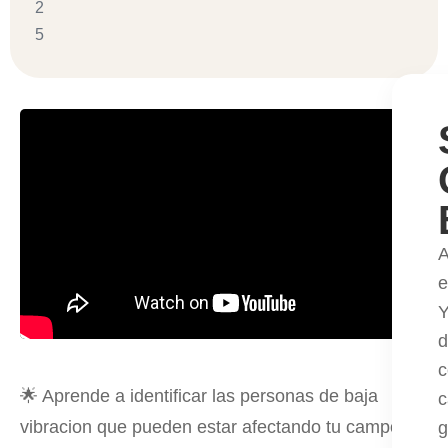
2
5
e
Y
d
c
🌟 Aprende a identificar las personas de baja
c
vibracion que pueden estar afectando tu campo
g